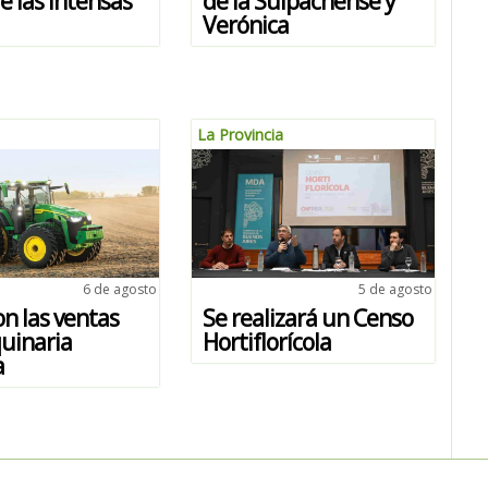
e las intensas
de la Suipachense y
Verónica
La Provincia
6 de agosto
5 de agosto
n las ventas
Se realizará un Censo
uinaria
Hortiflorícola
a