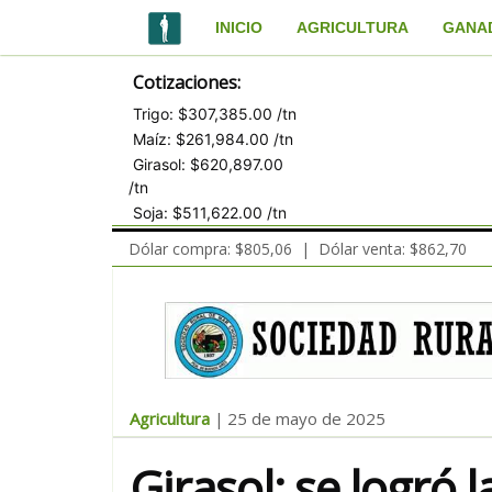
INICIO
AGRICULTURA
GANA
Cotizaciones:
Trigo: $307,385.00 /tn
Maíz: $261,984.00 /tn
Girasol: $620,897.00
/tn
Soja: $511,622.00 /tn
Dólar compra: $805,06 | Dólar venta: $862,70
Agricultura
25 de mayo de 2025
|
Girasol: se logró