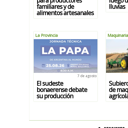
para productores
luego d
familiares y de
lluvias
alimentos artesanales
La Provincia
Maquinaria
7 de agosto
El sudeste
Subiero
bonaerense debate
de maq
su producción
agrícol