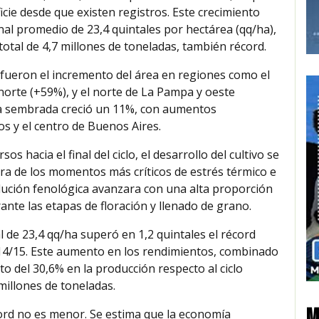
cie desde que existen registros. Este crecimiento
l promedio de 23,4 quintales por hectárea (qq/ha),
 total de 4,7 millones de toneladas, también récord.
fueron el incremento del área en regiones como el
norte (+59%), y el norte de La Pampa y oeste
rea sembrada creció un 11%, con aumentos
os y el centro de Buenos Aires.
s hacia el final del ciclo, el desarrollo del cultivo se
era de los momentos más críticos de estrés térmico e
olución fenológica avanzara con una alta proporción
nte las etapas de floración y llenado de grano.
l de 23,4 qq/ha superó en 1,2 quintales el récord
14/15. Este aumento en los rendimientos, combinado
o del 30,6% en la producción respecto al ciclo
millones de toneladas.
M
rd no es menor. Se estima que la economía