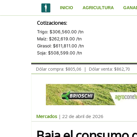
INICIO
AGRICULTURA
GANA
Cotizaciones:
Trigo: $306,560.00 /tn
Maíz: $262,619.00 /tn
Girasol: $611,811.00 /tn
Soja: $508,599.00 /tn
Dólar compra: $805,06 | Dólar venta: $862,70
Mercados
22 de abril de 2026
|
Baja el consumo 